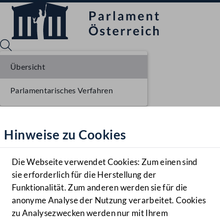
Übersicht
Parlamentarisches Verfahren
Sprache English
Mediathek
Hinweise zu Cookies
Hilfe
Benutzer
Die Webseite verwendet Cookies: Zum einen sind
Zielgruppe
sie erforderlich für die Herstellung der
Navigationsmenü öffnen
MENÜ
Funktionalität. Zum anderen werden sie für die
anonyme Analyse der Nutzung verarbeitet. Cookies
zu Analysezwecken werden nur mit Ihrem
Sprache En
Mediathek