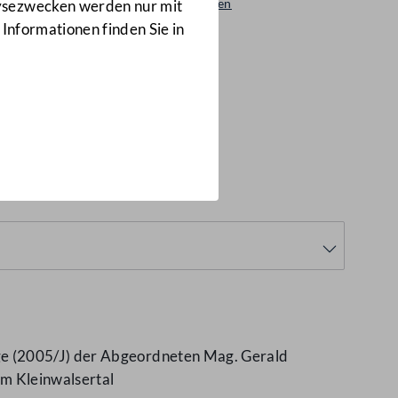
Beantwortungen
lysezwecken werden nur mit
2012/AB
 Informationen finden Sie in
AB)
ge (2005/J) der Abgeordneten Mag. Gerald
im Kleinwalsertal