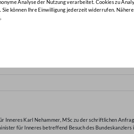
anonyme Analyse der Nutzung verarbeitet. Cookies zu Ana
 Sie können Ihre Einwilligung jederzeit widerrufen. Nähere
s
.
ers im Kleinwalsertal
(2012/
r Inneres Karl Nehammer, MSc zu der schriftlichen Anfra
nister für Inneres betreffend Besuch des Bundeskanzlers 