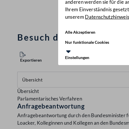
anderen werden sie für die 
Ihrem Einverständnis gesetzt.
unserem
Datenschutzhinwei
Alle Akzeptieren
Besuch des Bundeskanzl
Nur funktionale Cookies
Einstellungen
Exportieren
Übersicht
Parlamentarisches Verfahren
Anfragebeantwortung
Anfragebeantwortung durch den Bundesminister fü
Loacker, Kolleginnen und Kollegen an den Bundesmi