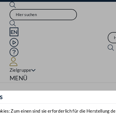
Sprache English
Mediathek
Hilfe
Benutzer
Zielgruppe
Navigationsmenü öffnen
MENÜ
s
es: Zum einen sind sie erforderlich für die Herstellung de