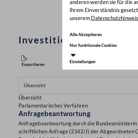
anderen werden sie für die 
Ihrem Einverständnis gesetzt.
unserem
Datenschutzhinwei
Alle Akzeptieren
Investitionen in die Fa
Nur funktionale Cookies
Einstellungen
Exportieren
Übersicht
Parlamentarisches Verfahren
Anfragebeantwortung
Anfragebeantwortung durch die Bundesministerin f
schriftlichen Anfrage (2342/J) der Abgeordneten C