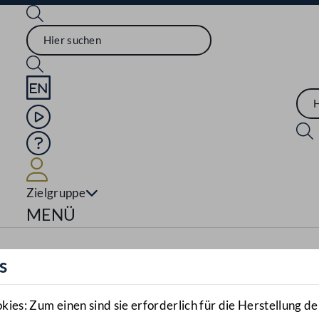
Sprache English
Mediathek
Hilfe
Benutzer
Zielgruppe
Navigationsmenü öffnen
MENÜ
s
es: Zum einen sind sie erforderlich für die Herstellung de