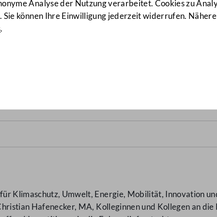
anonyme Analyse der Nutzung verarbeitet. Cookies zu Ana
 Sie können Ihre Einwilligung jederzeit widerrufen. Nähere
s
.
hrradinfrastruktur
(2288/AB)
ür Klimaschutz, Umwelt, Energie, Mobilität, Innovation un
hristian Hafenecker, MA, Kolleginnen und Kollegen an die