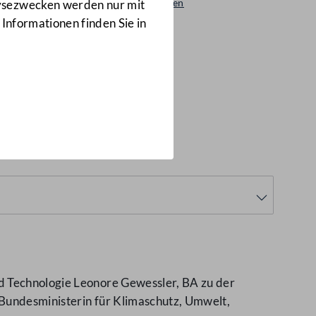
Beantwortungen
lysezwecken werden nur mit
2288/AB
 Informationen finden Sie in
d Technologie Leonore Gewessler, BA zu der
 Bundesministerin für Klimaschutz, Umwelt,