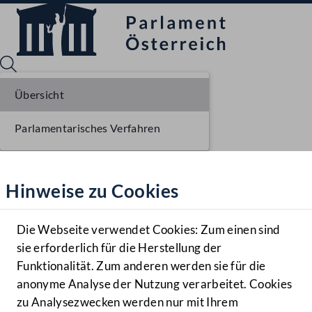
Übersicht
Parlamentarisches Verfahren
Sprache English
Mediathek
Hinweise zu Cookies
Hilfe
Benutzer
Die Webseite verwendet Cookies: Zum einen sind
Zielgruppe
sie erforderlich für die Herstellung der
Navigationsmenü öffnen
MENÜ
Funktionalität. Zum anderen werden sie für die
anonyme Analyse der Nutzung verarbeitet. Cookies
zu Analysezwecken werden nur mit Ihrem
Sprache En
Mediathek