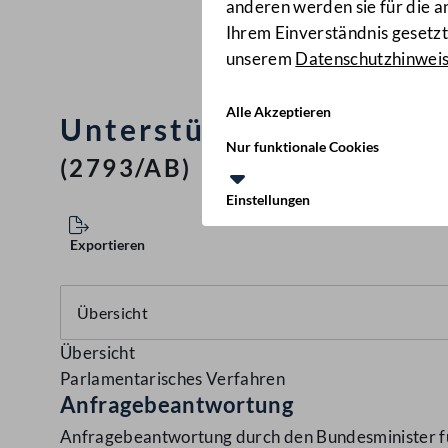
anderen werden sie für die 
Ihrem Einverständnis gesetzt.
unserem
Datenschutzhinwei
Alle Akzeptieren
Unterstützung der Zuku
Nur funktionale Cookies
(2793/AB)
Einstellungen
Exportieren
Übersicht
Parlamentarisches Verfahren
Anfragebeantwortung
Anfragebeantwortung durch den Bundesminister für