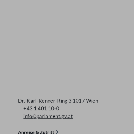
Kontakt
Dr.-Karl-Renner-Ring 3 1017 Wien
+43 1 401 10-0
info@parlament.gv.at
Anreise & Zutritt