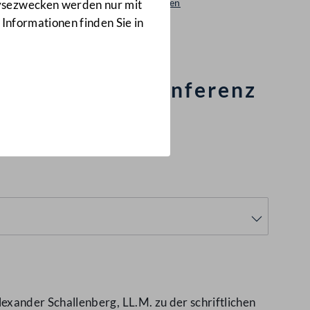
Beantwortungen
lysezwecken werden nur mit
2793/AB
 Informationen finden Sie in
– Brüssel-IV-Konferenz
xander Schallenberg, LL.M. zu der schriftlichen