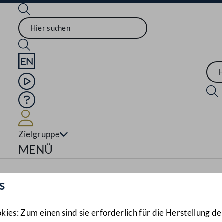
Sprache English
Mediathek
Hilfe
Benutzer
Zielgruppe
Navigationsmenü öffnen
MENÜ
s
es: Zum einen sind sie erforderlich für die Herstellung de