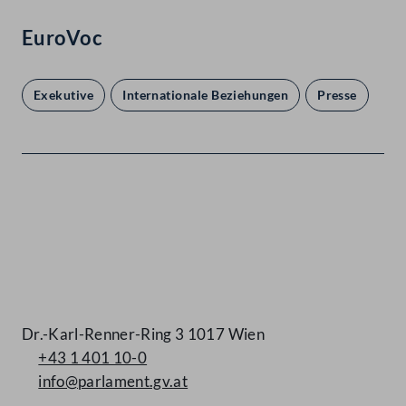
EuroVoc
Exekutive
Internationale Beziehungen
Presse
Kontakt
Dr.-Karl-Renner-Ring 3 1017 Wien
+43 1 401 10-0
info@parlament.gv.at