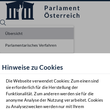
Übersicht
Parlamentarisches Verfahren
Sprache English
Mediathek
Hinweise zu Cookies
Hilfe
Benutzer
Die Webseite verwendet Cookies: Zum einen sind
Zielgruppe
sie erforderlich für die Herstellung der
Navigationsmenü öffnen
MENÜ
Funktionalität. Zum anderen werden sie für die
anonyme Analyse der Nutzung verarbeitet. Cookies
zu Analysezwecken werden nur mit Ihrem
Sprache En
Mediathek