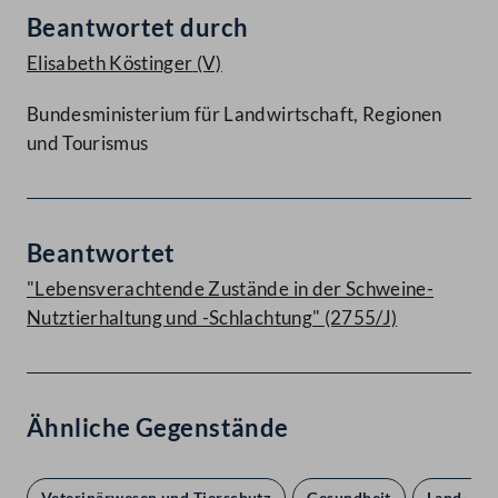
Beantwortet durch
Elisabeth Köstinger
(V)
Bundesministerium für Landwirtschaft, Regionen
und Tourismus
Beantwortet
"Lebensverachtende Zustände in der Schweine-
Nutztierhaltung und -Schlachtung" (2755/J)
Ähnliche Gegenstände
Veterinärwesen und Tierschutz
Gesundheit
Land- und