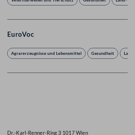
EuroVoc
Agrarerzeugnisse und Lebensmittel
Gesundheit
Land-
Kontakt
Dr.-Karl-Renner-Ring 3 1017 Wien