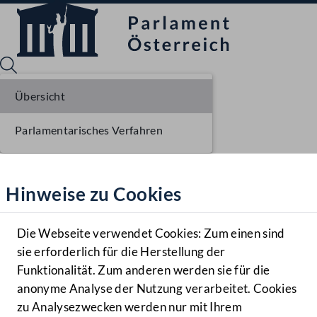
Übersicht
Parlamentarisches Verfahren
Sprache English
Mediathek
Hinweise zu Cookies
Hilfe
Benutzer
Die Webseite verwendet Cookies: Zum einen sind
Zielgruppe
sie erforderlich für die Herstellung der
Navigationsmenü öffnen
MENÜ
Funktionalität. Zum anderen werden sie für die
anonyme Analyse der Nutzung verarbeitet. Cookies
zu Analysezwecken werden nur mit Ihrem
Sprache En
Mediathek