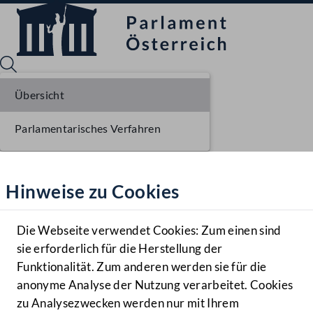
Übersicht
Parlamentarisches Verfahren
Sprache English
Mediathek
Hinweise zu Cookies
Hilfe
Benutzer
Die Webseite verwendet Cookies: Zum einen sind
Zielgruppe
sie erforderlich für die Herstellung der
Navigationsmenü öffnen
MENÜ
Funktionalität. Zum anderen werden sie für die
anonyme Analyse der Nutzung verarbeitet. Cookies
zu Analysezwecken werden nur mit Ihrem
Sprache En
Mediathek