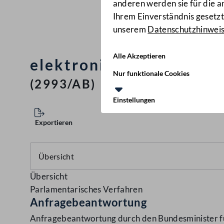
anderen werden sie für die 
Ihrem Einverständnis gesetzt.
unserem
Datenschutzhinwei
Alle Akzeptieren
elektronische Kranksch
Nur funktionale Cookies
(2993/AB)
Einstellungen
Exportieren
Übersicht
Parlamentarisches Verfahren
Anfragebeantwortung
Anfragebeantwortung durch den Bundesminister für