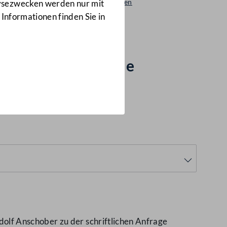
Beantwortungen
lysezwecken werden nur mit
2993/AB
 Informationen finden Sie in
OVID-19-Pandemie
olf Anschober zu der schriftlichen Anfrage