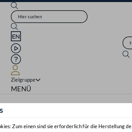
Sprache English
Mediathek
Hilfe
Benutzer
Zielgruppe
Navigationsmenü öffnen
MENÜ
s
es: Zum einen sind sie erforderlich für die Herstellung de