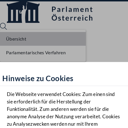
Übersicht
Parlamentarisches Verfahren
Sprache English
Mediathek
Hinweise zu Cookies
Hilfe
Benutzer
Die Webseite verwendet Cookies: Zum einen sind
Zielgruppe
sie erforderlich für die Herstellung der
Navigationsmenü öffnen
MENÜ
Funktionalität. Zum anderen werden sie für die
anonyme Analyse der Nutzung verarbeitet. Cookies
zu Analysezwecken werden nur mit Ihrem
Sprache En
Mediathek