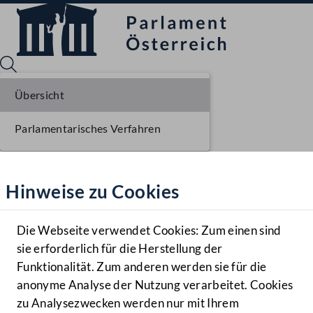
Übersicht
Parlamentarisches Verfahren
Sprache English
Mediathek
Hinweise zu Cookies
Hilfe
Benutzer
Die Webseite verwendet Cookies: Zum einen sind
Zielgruppe
sie erforderlich für die Herstellung der
Navigationsmenü öffnen
MENÜ
Funktionalität. Zum anderen werden sie für die
anonyme Analyse der Nutzung verarbeitet. Cookies
zu Analysezwecken werden nur mit Ihrem
Sprache En
Mediathek