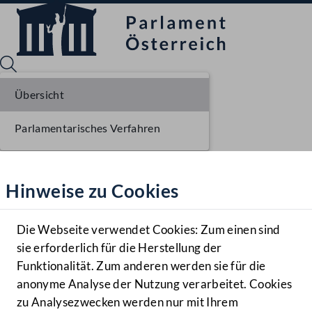
Übersicht
Parlamentarisches Verfahren
Sprache English
Mediathek
Hinweise zu Cookies
Hilfe
Benutzer
Die Webseite verwendet Cookies: Zum einen sind
Zielgruppe
sie erforderlich für die Herstellung der
Navigationsmenü öffnen
MENÜ
Funktionalität. Zum anderen werden sie für die
anonyme Analyse der Nutzung verarbeitet. Cookies
zu Analysezwecken werden nur mit Ihrem
Sprache En
Mediathek