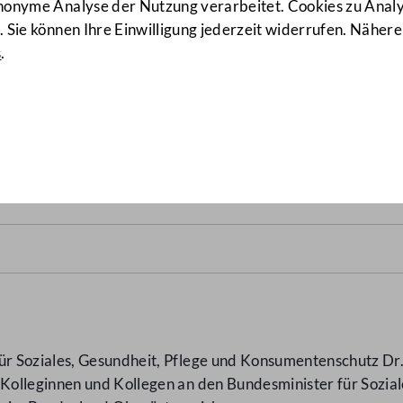
anonyme Analyse der Nutzung verarbeitet. Cookies zu Ana
 Sie können Ihre Einwilligung jederzeit widerrufen. Nähere
s
.
icher Versorgung
(7334/AB)
 Soziales, Gesundheit, Pflege und Konsumentenschutz Dr.
olleginnen und Kollegen an den Bundesminister für Sozia