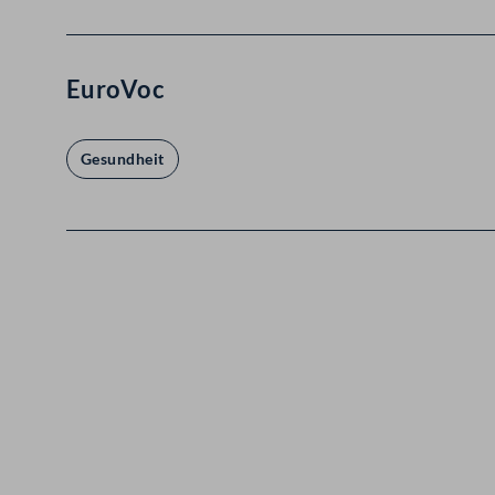
EuroVoc
Gesundheit
Kontakt