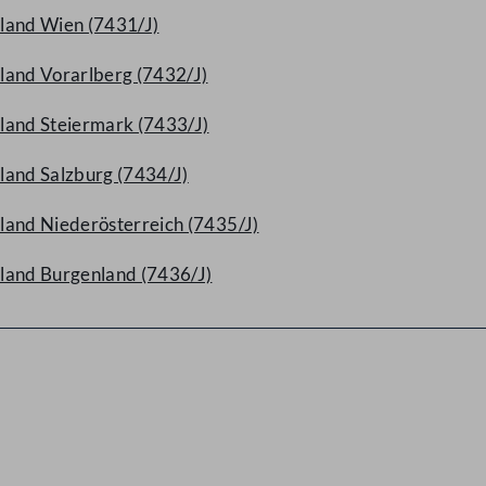
sland Wien (7431/J)
land Vorarlberg (7432/J)
land Steiermark (7433/J)
land Salzburg (7434/J)
land Niederösterreich (7435/J)
sland Burgenland (7436/J)