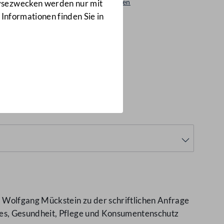
Beantwortungen
lysezwecken werden nur mit
7334/AB
 Informationen finden Sie in
 Wolfgang Mückstein zu der schriftlichen Anfrage
les, Gesundheit, Pflege und Konsumentenschutz