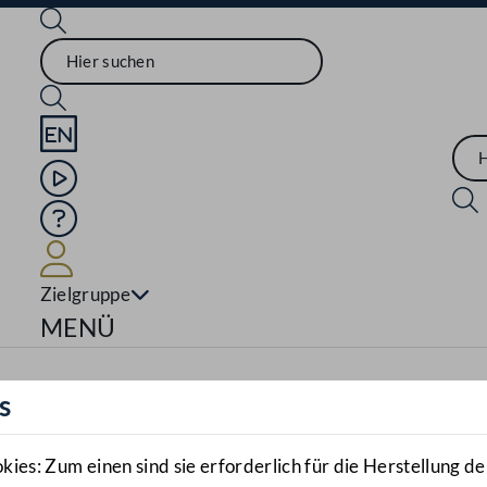
Sprache English
Mediathek
Hilfe
Benutzer
Zielgruppe
Navigationsmenü öffnen
MENÜ
s
es: Zum einen sind sie erforderlich für die Herstellung de