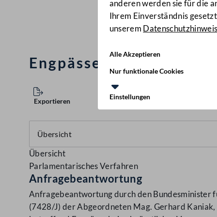
anderen werden sie für die 
Ihrem Einverständnis gesetzt.
unserem
Datenschutzhinwei
Alle Akzeptieren
Engpässe bei zahnärztl
Nur funktionale Cookies
Einstellungen
Exportieren
Übersicht
Parlamentarisches Verfahren
Anfragebeantwortung
Anfragebeantwortung durch den Bundesminister für
(7428/J) der Abgeordneten Mag. Gerhard Kaniak, K