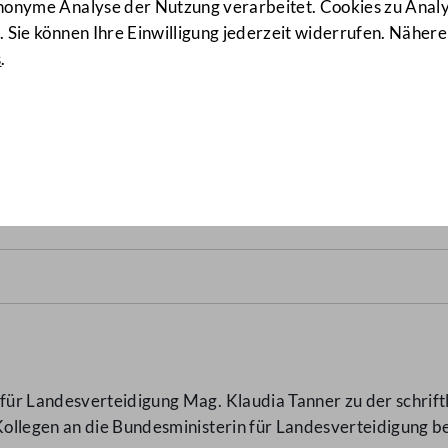
anonyme Analyse der Nutzung verarbeitet. Cookies zu Ana
 Sie können Ihre Einwilligung jederzeit widerrufen. Nähere
s
.
chul-Kaserne
(7339/AB)
ür Landesverteidigung Mag. Klaudia Tanner zu der schrif
ollegen an die Bundesministerin für Landesverteidigung 