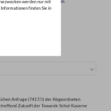
Beantwortungen
lysezwecken werden nur mit
7339/AB
 Informationen finden Sie in
tlichen Anfrage (7417/J) der Abgeordneten
betreffend Zukunft der Towarek-Schul-Kaserne