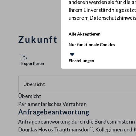
anderen werden sie für die 
Ihrem Einverständnis gesetzt.
unserem
Datenschutzhinwei
Alle Akzeptieren
Zukunft der Towarek-S
Nur funktionale Cookies
Einstellungen
Exportieren
Übersicht
Parlamentarisches Verfahren
Anfragebeantwortung
Anfragebeantwortung durch die Bundesministerin f
Douglas Hoyos-Trauttmansdorff, Kolleginnen und K