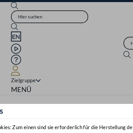
Sprache English
Mediathek
Hilfe
Benutzer
Zielgruppe
Navigationsmenü öffnen
MENÜ
s
es: Zum einen sind sie erforderlich für die Herstellung de