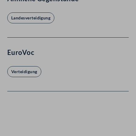
Landesverteidigung
EuroVoc
Verteidigung
Kontakt