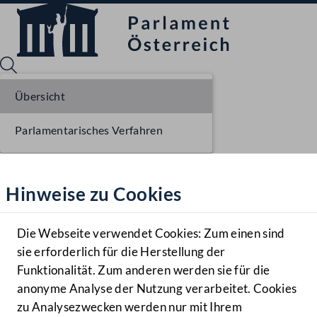
Übersicht
Parlamentarisches Verfahren
Sprache English
Mediathek
Hinweise zu Cookies
Hilfe
Benutzer
Die Webseite verwendet Cookies: Zum einen sind
Zielgruppe
sie erforderlich für die Herstellung der
Navigationsmenü öffnen
MENÜ
Funktionalität. Zum anderen werden sie für die
anonyme Analyse der Nutzung verarbeitet. Cookies
zu Analysezwecken werden nur mit Ihrem
Sprache En
Mediathek