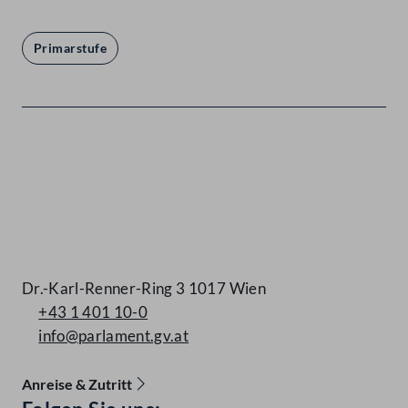
Primarstufe
Kontakt
Dr.-Karl-Renner-Ring 3 1017 Wien
+43 1 401 10-0
info@parlament.gv.at
Anreise & Zutritt