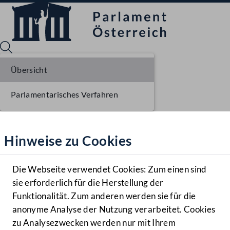
Übersicht
Parlamentarisches Verfahren
Sprache English
Mediathek
Hinweise zu Cookies
Hilfe
Benutzer
Die Webseite verwendet Cookies: Zum einen sind
Zielgruppe
sie erforderlich für die Herstellung der
Navigationsmenü öffnen
MENÜ
Funktionalität. Zum anderen werden sie für die
anonyme Analyse der Nutzung verarbeitet. Cookies
zu Analysezwecken werden nur mit Ihrem
Sprache En
Mediathek