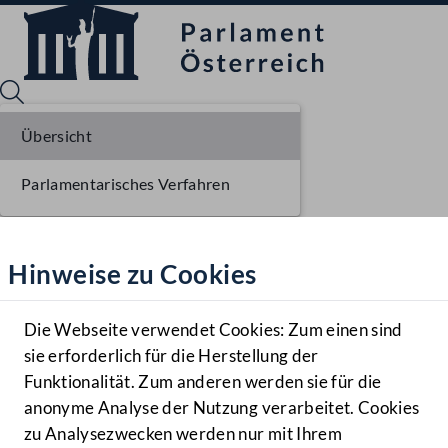
Übersicht
Parlamentarisches Verfahren
Sprache English
Mediathek
Hinweise zu Cookies
Hilfe
Benutzer
Die Webseite verwendet Cookies: Zum einen sind
Zielgruppe
sie erforderlich für die Herstellung der
Navigationsmenü öffnen
MENÜ
Funktionalität. Zum anderen werden sie für die
anonyme Analyse der Nutzung verarbeitet. Cookies
zu Analysezwecken werden nur mit Ihrem
Sprache En
Mediathek