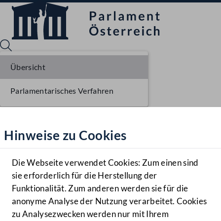
Übersicht
Parlamentarisches Verfahren
Sprache English
Mediathek
Hinweise zu Cookies
Hilfe
Benutzer
Die Webseite verwendet Cookies: Zum einen sind
Zielgruppe
sie erforderlich für die Herstellung der
Navigationsmenü öffnen
MENÜ
Funktionalität. Zum anderen werden sie für die
anonyme Analyse der Nutzung verarbeitet. Cookies
zu Analysezwecken werden nur mit Ihrem
Sprache En
Mediathek