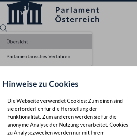
Übersicht
Parlamentarisches Verfahren
Sprache English
Mediathek
Hinweise zu Cookies
Hilfe
Benutzer
Die Webseite verwendet Cookies: Zum einen sind
Zielgruppe
sie erforderlich für die Herstellung der
Navigationsmenü öffnen
MENÜ
Funktionalität. Zum anderen werden sie für die
anonyme Analyse der Nutzung verarbeitet. Cookies
zu Analysezwecken werden nur mit Ihrem
Sprache En
Mediathek