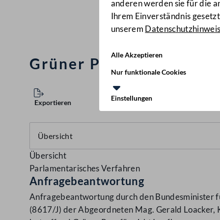
anderen werden sie für die 
Ihrem Einverständnis gesetzt.
unserem
Datenschutzhinwei
Alle Akzeptieren
Grüner Pass für nicht I
Nur funktionale Cookies
Einstellungen
Exportieren
Übersicht
Parlamentarisches Verfahren
Anfragebeantwortung
Anfragebeantwortung durch den Bundesminister für
(8617/J) der Abgeordneten Mag. Gerald Loacker, K