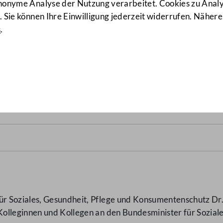
anonyme Analyse der Nutzung verarbeitet. Cookies zu Ana
 Sie können Ihre Einwilligung jederzeit widerrufen. Nähere
s
.
mpfbare
(8443/AB)
 Soziales, Gesundheit, Pflege und Konsumentenschutz Dr.
olleginnen und Kollegen an den Bundesminister für Sozial