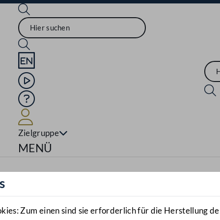
Sprache English
Mediathek
Hilfe
Benutzer
Zielgruppe
Navigationsmenü öffnen
MENÜ
s
es: Zum einen sind sie erforderlich für die Herstellung de