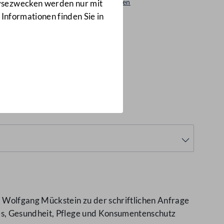
Beantwortungen
lysezwecken werden nur mit
8443/AB
 Informationen finden Sie in
 Wolfgang Mückstein zu der schriftlichen Anfrage
es, Gesundheit, Pflege und Konsumentenschutz