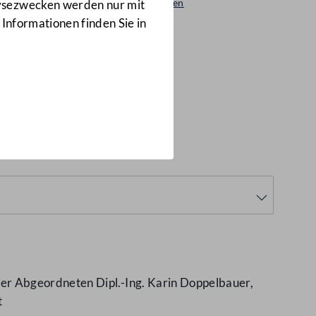
Beantwortungen
lysezwecken werden nur mit
8493/AB
 Informationen finden Sie in
8493/AB)
er Abgeordneten Dipl.-Ing. Karin Doppelbauer,
t