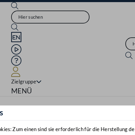
Sprache English
Mediathek
Hilfe
Benutzer
Zielgruppe
Navigationsmenü öffnen
MENÜ
s
es: Zum einen sind sie erforderlich für die Herstellung de