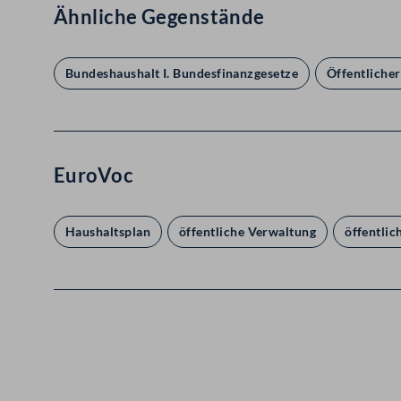
Ähnliche Gegenstände
Bundeshaushalt I. Bundesfinanzgesetze
Öffentlicher
EuroVoc
Haushaltsplan
öffentliche Verwaltung
öffentlic
Kontakt