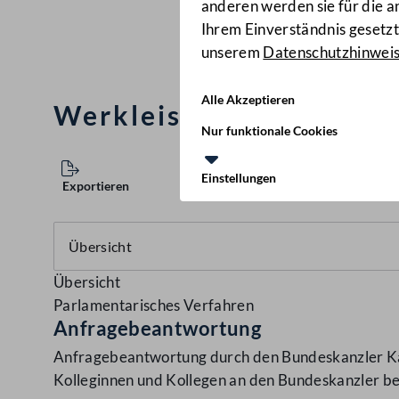
anderen werden sie für die 
Ihrem Einverständnis gesetzt.
unserem
Datenschutzhinwei
Alle Akzeptieren
Werkleistungen in der 
Nur funktionale Cookies
Einstellungen
Exportieren
Übersicht
Parlamentarisches Verfahren
Anfragebeantwortung
Anfragebeantwortung durch den Bundeskanzler Kar
Kolleginnen und Kollegen an den Bundeskanzler b