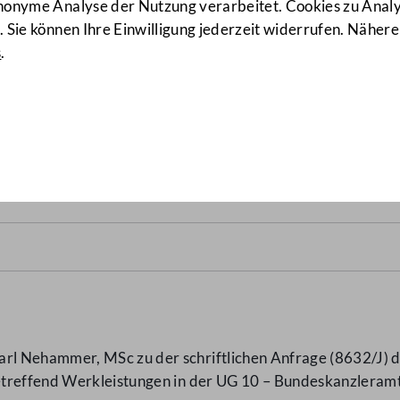
anonyme Analyse der Nutzung verarbeitet. Cookies zu Ana
 Sie können Ihre Einwilligung jederzeit widerrufen. Nähere
s
.
UG 10 – Bundeskanzleramt
(
l Nehammer, MSc zu der schriftlichen Anfrage (8632/J) d
etreffend Werkleistungen in der UG 10 – Bundeskanzleram