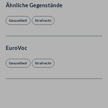
Ähnliche Gegenstände
Gesundheit
Strafrecht
EuroVoc
Gesundheit
Strafrecht
Kontakt