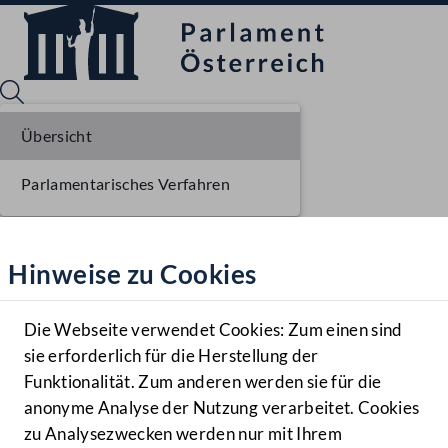
Übersicht
Parlamentarisches Verfahren
Sprache English
Mediathek
Hinweise zu Cookies
Hilfe
Benutzer
Die Webseite verwendet Cookies: Zum einen sind
Zielgruppe
sie erforderlich für die Herstellung der
Navigationsmenü öffnen
MENÜ
Funktionalität. Zum anderen werden sie für die
anonyme Analyse der Nutzung verarbeitet. Cookies
zu Analysezwecken werden nur mit Ihrem
Sprache En
Mediathek