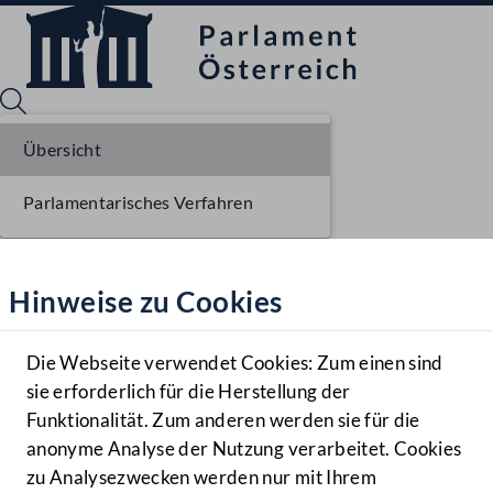
Übersicht
Parlamentarisches Verfahren
Sprache English
Mediathek
Hinweise zu Cookies
Hilfe
Benutzer
Die Webseite verwendet Cookies: Zum einen sind
Zielgruppe
sie erforderlich für die Herstellung der
Navigationsmenü öffnen
MENÜ
Funktionalität. Zum anderen werden sie für die
anonyme Analyse der Nutzung verarbeitet. Cookies
zu Analysezwecken werden nur mit Ihrem
Sprache En
Mediathek