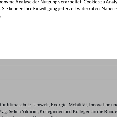
anonyme Analyse der Nutzung verarbeitet. Cookies zu Ana
 Sie können Ihre Einwilligung jederzeit widerrufen. Nähere
s
.
ten Bahnen
(8501/AB)
ür Klimaschutz, Umwelt, Energie, Mobilität, Innovation un
ag. Selma Yildirim, Kolleginnen und Kollegen an die Bunde