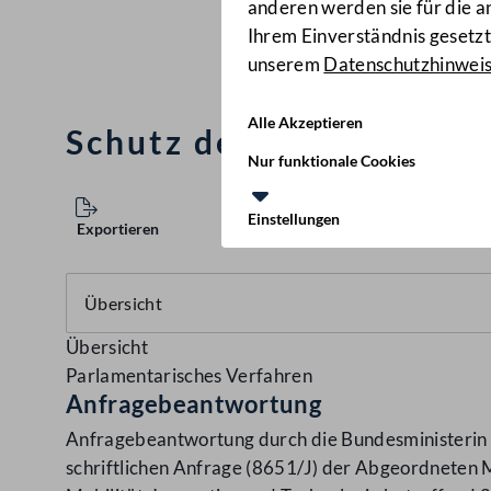
anderen werden sie für die 
Ihrem Einverständnis gesetzt.
unserem
Datenschutzhinwei
Alle Akzeptieren
Schutz der rot-weiß-ro
Nur funktionale Cookies
Einstellungen
Exportieren
Übersicht
Parlamentarisches Verfahren
Anfragebeantwortung
Anfragebeantwortung durch die Bundesministerin f
schriftlichen Anfrage (8651/J) der Abgeordneten M