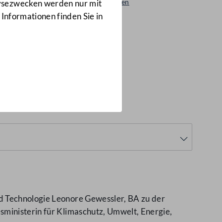
Beantwortungen
lysezwecken werden nur mit
8501/AB
 Informationen finden Sie in
d Technologie Leonore Gewessler, BA zu der
sministerin für Klimaschutz, Umwelt, Energie,