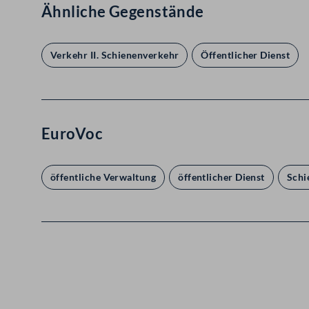
Ähnliche Gegenstände
Verkehr II. Schienenverkehr
Öffentlicher Dienst
EuroVoc
öffentliche Verwaltung
öffentlicher Dienst
Schi
Kontakt