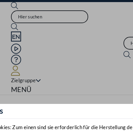
Sprache English
Mediathek
Hilfe
Benutzer
Zielgruppe
Navigationsmenü öffnen
MENÜ
s
es: Zum einen sind sie erforderlich für die Herstellung de