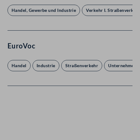
Handel, Gewerbe und Industrie
Verkehr I. Straßenverkeh
EuroVoc
Handel
Industrie
Straßenverkehr
Unternehmen 
Kontakt