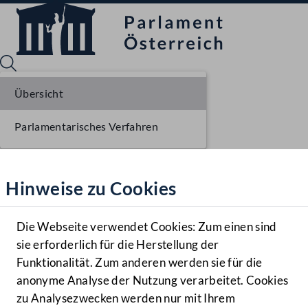
Übersicht
Parlamentarisches Verfahren
Sprache English
Mediathek
Hinweise zu Cookies
Hilfe
Benutzer
Die Webseite verwendet Cookies: Zum einen sind
Zielgruppe
sie erforderlich für die Herstellung der
Navigationsmenü öffnen
MENÜ
Funktionalität. Zum anderen werden sie für die
anonyme Analyse der Nutzung verarbeitet. Cookies
zu Analysezwecken werden nur mit Ihrem
Sprache En
Mediathek