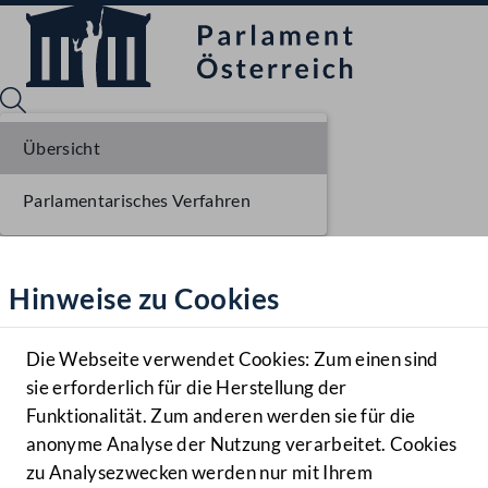
Übersicht
Parlamentarisches Verfahren
Sprache English
Mediathek
Hinweise zu Cookies
Hilfe
Benutzer
Die Webseite verwendet Cookies: Zum einen sind
Zielgruppe
sie erforderlich für die Herstellung der
Navigationsmenü öffnen
MENÜ
Funktionalität. Zum anderen werden sie für die
anonyme Analyse der Nutzung verarbeitet. Cookies
zu Analysezwecken werden nur mit Ihrem
Sprache En
Mediathek