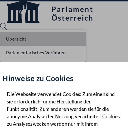
Übersicht
Parlamentarisches Verfahren
Sprache English
Mediathek
Hinweise zu Cookies
Hilfe
Benutzer
Die Webseite verwendet Cookies: Zum einen sind
Zielgruppe
sie erforderlich für die Herstellung der
Navigationsmenü öffnen
MENÜ
Funktionalität. Zum anderen werden sie für die
anonyme Analyse der Nutzung verarbeitet. Cookies
zu Analysezwecken werden nur mit Ihrem
Sprache En
Mediathek