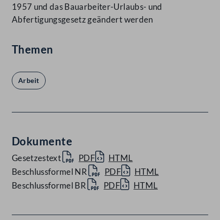
1957 und das Bauarbeiter-Urlaubs- und
Abfertigungsgesetz geändert werden
Themen
Arbeit
Dokumente
Gesetzestext
PDF
HTML
Beschlussformel NR
PDF
HTML
Beschlussformel BR
PDF
HTML