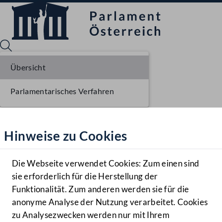
Übersicht
Parlamentarisches Verfahren
Sprache English
Mediathek
Hinweise zu Cookies
Hilfe
Benutzer
Die Webseite verwendet Cookies: Zum einen sind
Zielgruppe
sie erforderlich für die Herstellung der
Navigationsmenü öffnen
MENÜ
Funktionalität. Zum anderen werden sie für die
anonyme Analyse der Nutzung verarbeitet. Cookies
zu Analysezwecken werden nur mit Ihrem
Sprache En
Mediathek