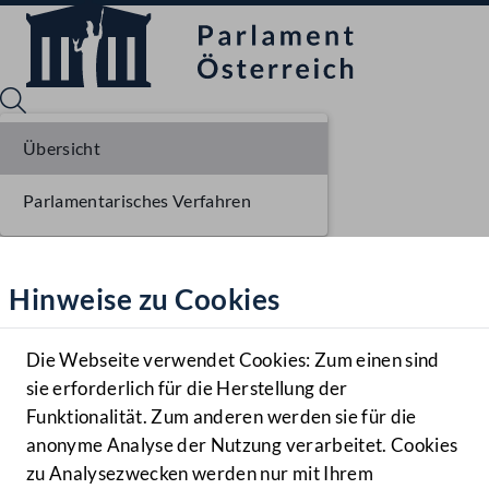
Übersicht
Parlamentarisches Verfahren
Sprache English
Mediathek
Hinweise zu Cookies
Hilfe
Benutzer
Die Webseite verwendet Cookies: Zum einen sind
Zielgruppe
sie erforderlich für die Herstellung der
Navigationsmenü öffnen
MENÜ
Funktionalität. Zum anderen werden sie für die
anonyme Analyse der Nutzung verarbeitet. Cookies
zu Analysezwecken werden nur mit Ihrem
Sprache En
Mediathek