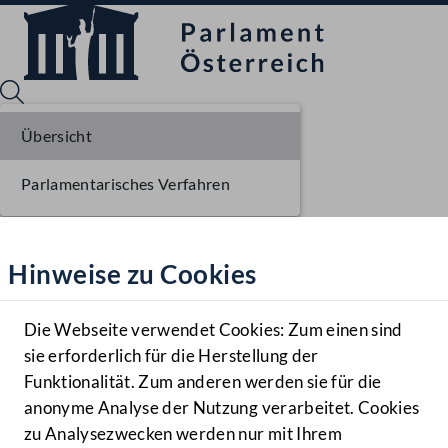
Übersicht
Parlamentarisches Verfahren
Sprache English
Mediathek
Hinweise zu Cookies
Hilfe
Benutzer
Die Webseite verwendet Cookies: Zum einen sind
Zielgruppe
sie erforderlich für die Herstellung der
Navigationsmenü öffnen
MENÜ
Funktionalität. Zum anderen werden sie für die
anonyme Analyse der Nutzung verarbeitet. Cookies
zu Analysezwecken werden nur mit Ihrem
Sprache En
Mediathek