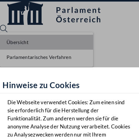
Übersicht
Parlamentarisches Verfahren
Sprache English
Mediathek
Hinweise zu Cookies
Hilfe
Benutzer
Die Webseite verwendet Cookies: Zum einen sind
Zielgruppe
sie erforderlich für die Herstellung der
Navigationsmenü öffnen
MENÜ
Funktionalität. Zum anderen werden sie für die
anonyme Analyse der Nutzung verarbeitet. Cookies
zu Analysezwecken werden nur mit Ihrem
Sprache En
Mediathek