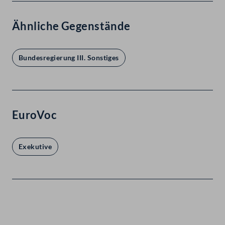
Ähnliche Gegenstände
Bundesregierung III. Sonstiges
EuroVoc
Exekutive
Kontakt