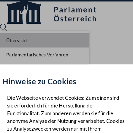
Übersicht
Parlamentarisches Verfahren
Sprache English
Mediathek
Hinweise zu Cookies
Hilfe
Benutzer
Die Webseite verwendet Cookies: Zum einen sind
Zielgruppe
sie erforderlich für die Herstellung der
Navigationsmenü öffnen
MENÜ
Funktionalität. Zum anderen werden sie für die
anonyme Analyse der Nutzung verarbeitet. Cookies
zu Analysezwecken werden nur mit Ihrem
Sprache En
Mediathek