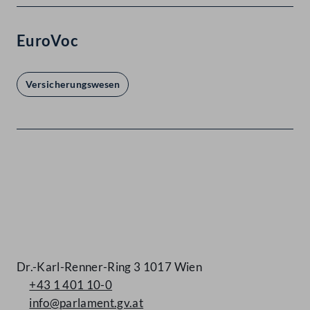
EuroVoc
Versicherungswesen
Kontakt
Dr.-Karl-Renner-Ring 3 1017 Wien
+43 1 401 10-0
info@parlament.gv.at