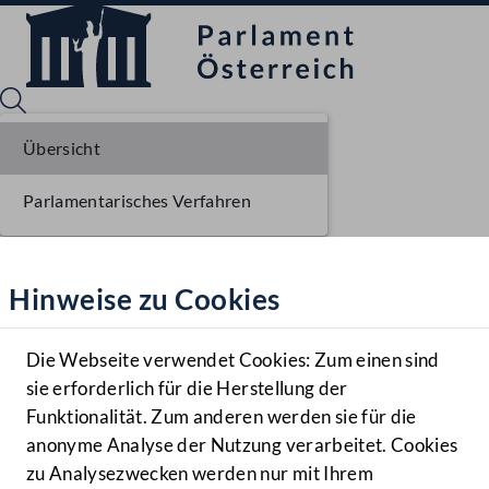
Übersicht
Parlamentarisches Verfahren
Sprache English
Mediathek
Hinweise zu Cookies
Hilfe
Benutzer
Die Webseite verwendet Cookies: Zum einen sind
Zielgruppe
sie erforderlich für die Herstellung der
Navigationsmenü öffnen
MENÜ
Funktionalität. Zum anderen werden sie für die
anonyme Analyse der Nutzung verarbeitet. Cookies
zu Analysezwecken werden nur mit Ihrem
Sprache En
Mediathek