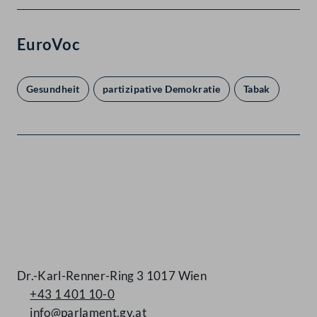
EuroVoc
Gesundheit
partizipative Demokratie
Tabak
Kontakt
Dr.-Karl-Renner-Ring 3 1017 Wien
+43 1 401 10-0
info@parlament.gv.at