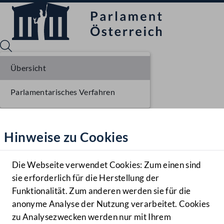
Übersicht
Parlamentarisches Verfahren
Sprache English
Mediathek
Hinweise zu Cookies
Hilfe
Benutzer
Die Webseite verwendet Cookies: Zum einen sind
Zielgruppe
sie erforderlich für die Herstellung der
Navigationsmenü öffnen
MENÜ
Funktionalität. Zum anderen werden sie für die
anonyme Analyse der Nutzung verarbeitet. Cookies
zu Analysezwecken werden nur mit Ihrem
Sprache En
Mediathek