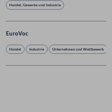
Handel, Gewerbe und Industrie
EuroVoc
Handel
Industrie
Unternehmen und Wettbewerb
Kontakt