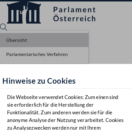
Übersicht
Parlamentarisches Verfahren
Sprache English
Mediathek
Hinweise zu Cookies
Hilfe
Benutzer
Die Webseite verwendet Cookies: Zum einen sind
Zielgruppe
sie erforderlich für die Herstellung der
Navigationsmenü öffnen
MENÜ
Funktionalität. Zum anderen werden sie für die
anonyme Analyse der Nutzung verarbeitet. Cookies
zu Analysezwecken werden nur mit Ihrem
Sprache En
Mediathek