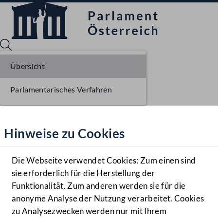
Übersicht
Parlamentarisches Verfahren
Sprache English
Mediathek
Hinweise zu Cookies
Hilfe
Benutzer
Die Webseite verwendet Cookies: Zum einen sind
Zielgruppe
sie erforderlich für die Herstellung der
Navigationsmenü öffnen
MENÜ
Funktionalität. Zum anderen werden sie für die
anonyme Analyse der Nutzung verarbeitet. Cookies
zu Analysezwecken werden nur mit Ihrem
Sprache En
Mediathek