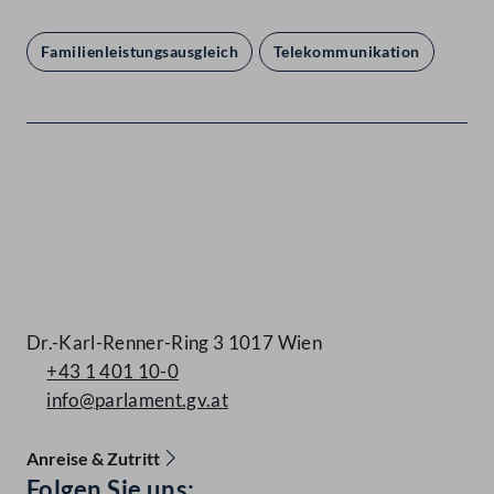
Familienleistungsausgleich
Telekommunikation
Kontakt
Dr.-Karl-Renner-Ring 3 1017 Wien
+43 1 401 10-0
info@parlament.gv.at
Anreise & Zutritt
Accessibility Menu anzeigen
Folgen Sie uns: