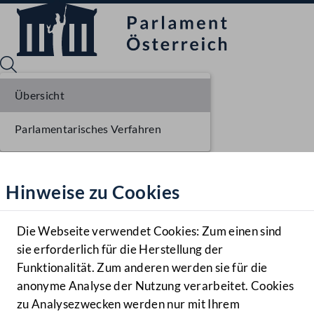
Übersicht
Parlamentarisches Verfahren
Sprache English
Mediathek
Hinweise zu Cookies
Hilfe
Benutzer
Die Webseite verwendet Cookies: Zum einen sind
Zielgruppe
sie erforderlich für die Herstellung der
Navigationsmenü öffnen
MENÜ
Funktionalität. Zum anderen werden sie für die
anonyme Analyse der Nutzung verarbeitet. Cookies
zu Analysezwecken werden nur mit Ihrem
Sprache En
Mediathek