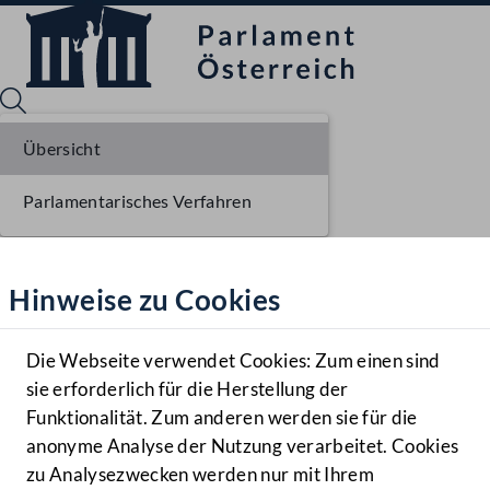
Übersicht
Parlamentarisches Verfahren
Sprache English
Mediathek
Hinweise zu Cookies
Hilfe
Benutzer
Die Webseite verwendet Cookies: Zum einen sind
Zielgruppe
sie erforderlich für die Herstellung der
Navigationsmenü öffnen
MENÜ
Funktionalität. Zum anderen werden sie für die
anonyme Analyse der Nutzung verarbeitet. Cookies
zu Analysezwecken werden nur mit Ihrem
Sprache En
Mediathek