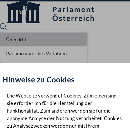
Übersicht
Parlamentarisches Verfahren
Sprache English
Mediathek
Hinweise zu Cookies
Hilfe
Benutzer
Die Webseite verwendet Cookies: Zum einen sind
Zielgruppe
sie erforderlich für die Herstellung der
Navigationsmenü öffnen
MENÜ
Funktionalität. Zum anderen werden sie für die
anonyme Analyse der Nutzung verarbeitet. Cookies
zu Analysezwecken werden nur mit Ihrem
Sprache En
Mediathek