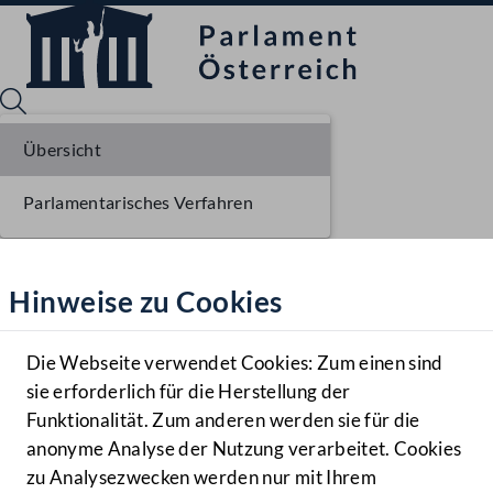
Übersicht
Parlamentarisches Verfahren
Sprache English
Mediathek
Hinweise zu Cookies
Hilfe
Benutzer
Die Webseite verwendet Cookies: Zum einen sind
Zielgruppe
sie erforderlich für die Herstellung der
Navigationsmenü öffnen
MENÜ
Funktionalität. Zum anderen werden sie für die
anonyme Analyse der Nutzung verarbeitet. Cookies
zu Analysezwecken werden nur mit Ihrem
Sprache En
Mediathek