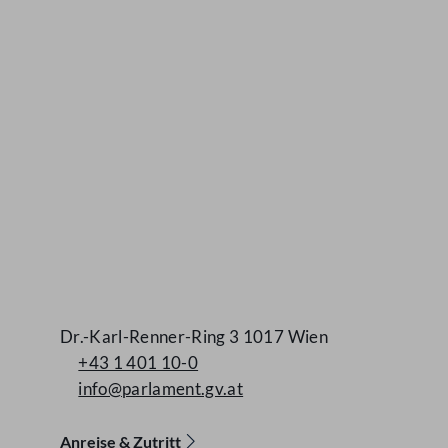
Kontakt
Dr.-Karl-Renner-Ring 3 1017 Wien
+43 1 401 10-0
info@parlament.gv.at
Anreise & Zutritt