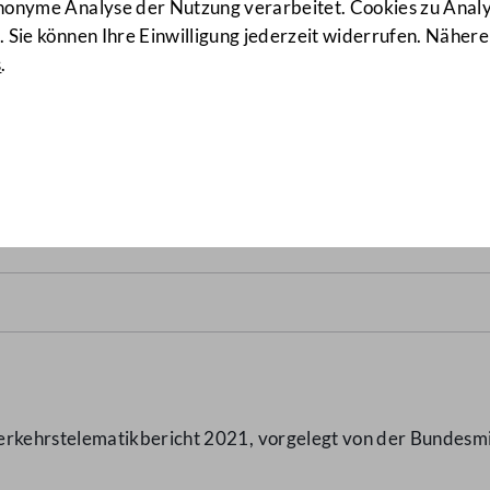
anonyme Analyse der Nutzung verarbeitet. Cookies zu Ana
 Sie können Ihre Einwilligung jederzeit widerrufen. Nähere
s
.
ht 2021
(339/KOMM)
kehrstelematikbericht 2021, vorgelegt von der Bundesmini