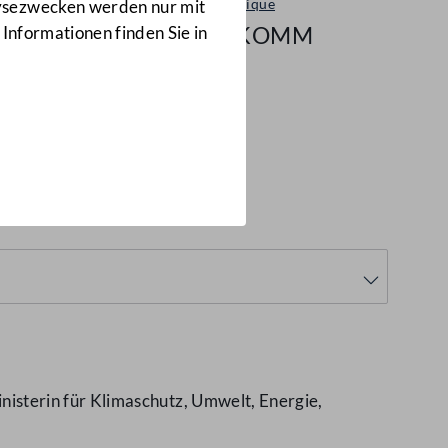
Kommunique
lysezwecken werden nur mit
339/KOMM
 Informationen finden Sie in
sterin für Klimaschutz, Umwelt, Energie,