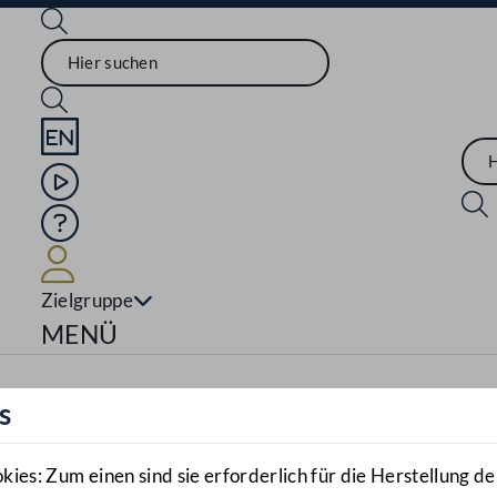
Sprache English
Mediathek
Hilfe
Benutzer
Zielgruppe
Navigationsmenü öffnen
MENÜ
s
es: Zum einen sind sie erforderlich für die Herstellung de