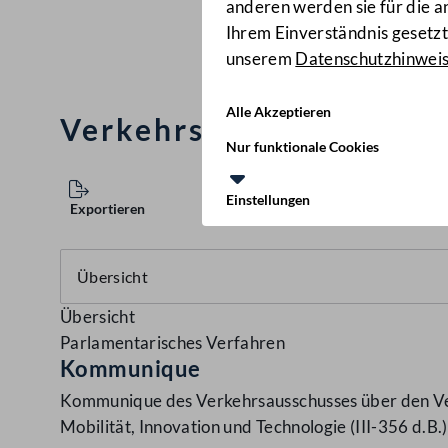
anderen werden sie für die 
Ihrem Einverständnis gesetzt.
unserem
Datenschutzhinwei
Alle Akzeptieren
Verkehrstelematikberic
Nur funktionale Cookies
Einstellungen
Exportieren
Übersicht
Parlamentarisches Verfahren
Kommunique
Kommunique des Verkehrsausschusses über den Ver
Mobilität, Innovation und Technologie (III-356 d.B.)