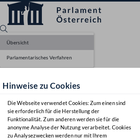
Übersicht
Parlamentarisches Verfahren
Sprache English
Mediathek
Hinweise zu Cookies
Hilfe
Benutzer
Die Webseite verwendet Cookies: Zum einen sind
Zielgruppe
sie erforderlich für die Herstellung der
Navigationsmenü öffnen
MENÜ
Funktionalität. Zum anderen werden sie für die
anonyme Analyse der Nutzung verarbeitet. Cookies
zu Analysezwecken werden nur mit Ihrem
Sprache En
Mediathek