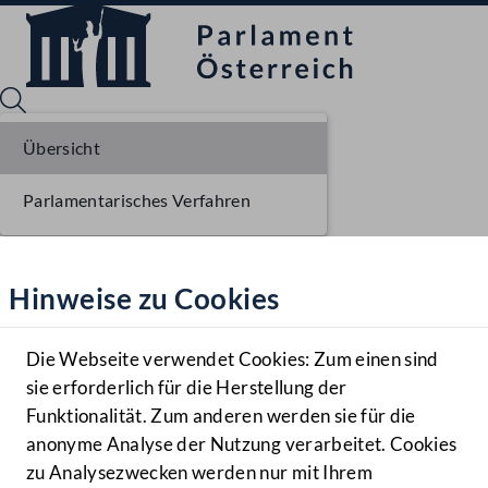
Übersicht
Parlamentarisches Verfahren
Sprache English
Mediathek
Hinweise zu Cookies
Hilfe
Benutzer
Die Webseite verwendet Cookies: Zum einen sind
Zielgruppe
sie erforderlich für die Herstellung der
Navigationsmenü öffnen
MENÜ
Funktionalität. Zum anderen werden sie für die
anonyme Analyse der Nutzung verarbeitet. Cookies
zu Analysezwecken werden nur mit Ihrem
Sprache En
Mediathek