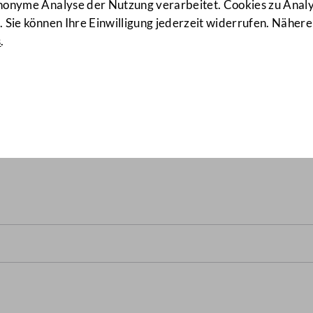
anonyme Analyse der Nutzung verarbeitet. Cookies zu Ana
 Sie können Ihre Einwilligung jederzeit widerrufen. Nähere
s
.
 des Bundesgesetzes über di
onds für September 2023 – 