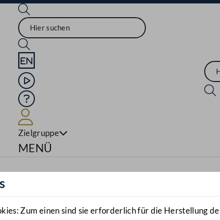
Sprache English
Mediathek
Hilfe
Benutzer
Zielgruppe
Navigationsmenü öffnen
MENÜ
s
es: Zum einen sind sie erforderlich für die Herstellung de