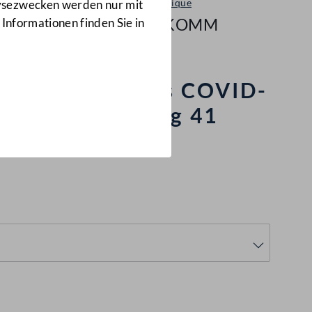
Kommunique
lysezwecken werden nur mit
935/KOMM
 Informationen finden Sie in
e Errichtung des COVID-
Untergliederung 41