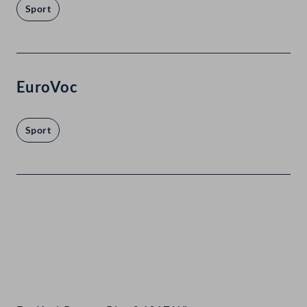
Sport
EuroVoc
Sport
Kontakt