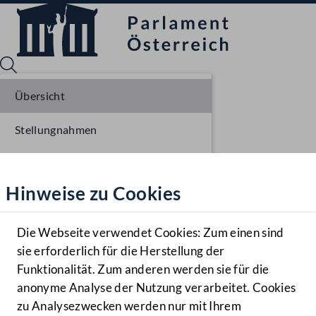
Übersicht
Stellungnahmen
Sprache English
Mediathek
Parlamentarisches Verfahren
Hinweise zu Cookies
Hilfe
Benutzer
Die Webseite verwendet Cookies: Zum einen sind
Zielgruppe
sie erforderlich für die Herstellung der
Navigationsmenü öffnen
MENÜ
Funktionalität. Zum anderen werden sie für die
anonyme Analyse der Nutzung verarbeitet. Cookies
zu Analysezwecken werden nur mit Ihrem
Sprache En
Mediathek