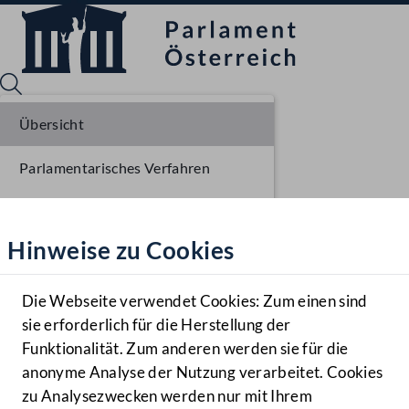
Übersicht
Parlamentarisches Verfahren
Sprache English
Mediathek
Liste der Rednerinnen und Redner
Hinweise zu Cookies
Hilfe
Stenographisches Protokoll
Benutzer
Die Webseite verwendet Cookies: Zum einen sind
Zielgruppe
sie erforderlich für die Herstellung der
Navigationsmenü öffnen
MENÜ
Funktionalität. Zum anderen werden sie für die
anonyme Analyse der Nutzung verarbeitet. Cookies
zu Analysezwecken werden nur mit Ihrem
Sprache En
Mediathek