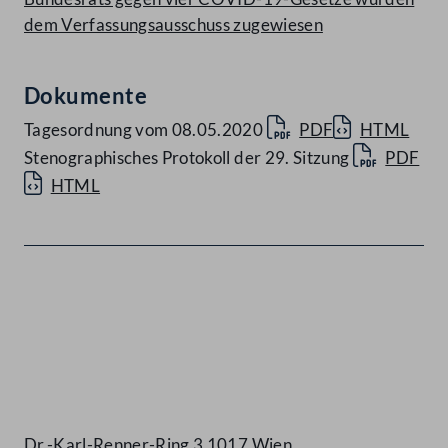
dem Verfassungsausschuss zugewiesen
Dokumente
Tagesordnung vom 08.05.2020
PDF
HTML
Stenographisches Protokoll der 29. Sitzung
PDF
HTML
Kontakt
Dr.-Karl-Renner-Ring 3 1017 Wien