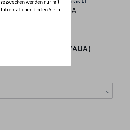
Petitionen und BI
lysezwecken werden nur mit
14/AUA
 Informationen finden Sie in
ür hygienisch
nrichtungen"
(14/AUA)