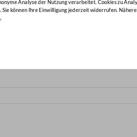
anonyme Analyse der Nutzung verarbeitet. Cookies zu Ana
 Sie können Ihre Einwilligung jederzeit widerrufen. Nähere
s
.
etr. "Initiative Raumluft f
 in Österreichs Bildungsei