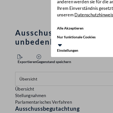
anderen werden sie für die 
Ihrem Einverständnis gesetzt.
unserem
Datenschutzhinwei
Alle Akzeptieren
Ausschussbegutachtung b
Nur funktionale Cookies
unbedenkliche Raumluft
Einstellungen
Exportieren
Gegenstand speichern
Übersicht
Stellungnahmen
Parlamentarisches Verfahren
Ausschussbegutachtung