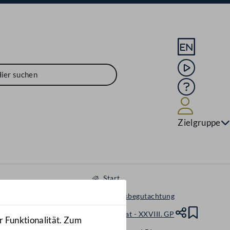
Sprache En
Mediathek
Hilfe
Benutze
Zielgruppe
Start
Ausschussbegutachtung
Nationalrat - XXVIII. GP
Teile
Lesez
r Funktionalität. Zum