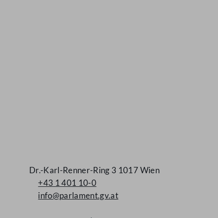
Kontakt
Dr.-Karl-Renner-Ring 3 1017 Wien
+43 1 401 10-0
info@parlament.gv.at