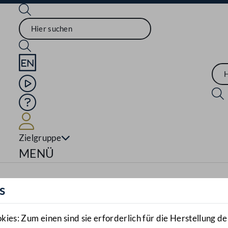
Sprache English
Mediathek
Hilfe
Benutzer
Zielgruppe
Navigationsmenü öffnen
MENÜ
s
es: Zum einen sind sie erforderlich für die Herstellung de