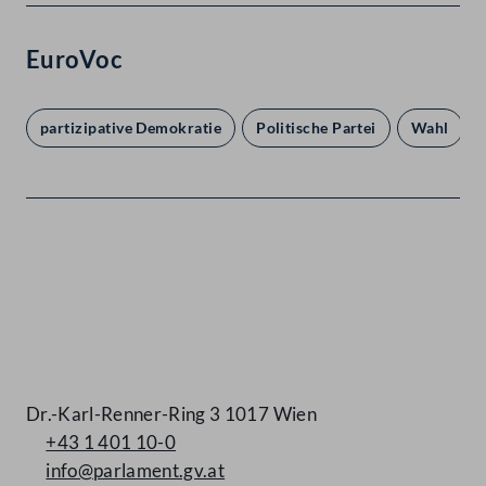
EuroVoc
partizipative Demokratie
Politische Partei
Wahl
Kontakt
Dr.-Karl-Renner-Ring 3 1017 Wien
+43 1 401 10-0
info@parlament.gv.at