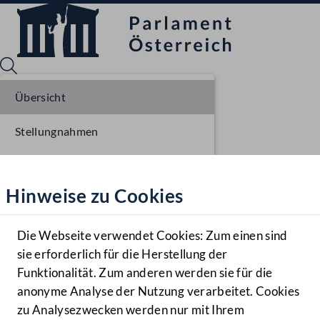
Übersicht
Stellungnahmen
Sprache English
Mediathek
Parlamentarisches Verfahren
Hinweise zu Cookies
Hilfe
Benutzer
Die Webseite verwendet Cookies: Zum einen sind
Zielgruppe
sie erforderlich für die Herstellung der
Navigationsmenü öffnen
MENÜ
Funktionalität. Zum anderen werden sie für die
anonyme Analyse der Nutzung verarbeitet. Cookies
zu Analysezwecken werden nur mit Ihrem
Sprache En
Mediathek