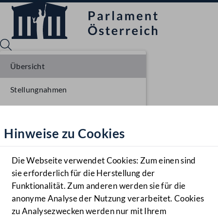
Übersicht
Stellungnahmen
Sprache English
Mediathek
Parlamentarisches Verfahren
Hinweise zu Cookies
Hilfe
Benutzer
Die Webseite verwendet Cookies: Zum einen sind
Zielgruppe
sie erforderlich für die Herstellung der
Navigationsmenü öffnen
MENÜ
Funktionalität. Zum anderen werden sie für die
anonyme Analyse der Nutzung verarbeitet. Cookies
zu Analysezwecken werden nur mit Ihrem
Sprache En
Mediathek