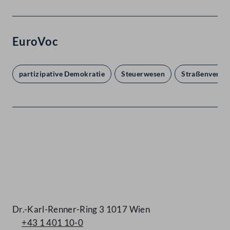
EuroVoc
partizipative Demokratie
Steuerwesen
Straßenverke
Kontakt
Dr.-Karl-Renner-Ring 3 1017 Wien
+43 1 401 10-0