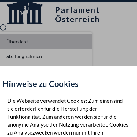
Übersicht
Stellungnahmen
Sprache English
Mediathek
Parlamentarisches Verfahren
Hinweise zu Cookies
Hilfe
Benutzer
Die Webseite verwendet Cookies: Zum einen sind
Zielgruppe
sie erforderlich für die Herstellung der
Navigationsmenü öffnen
MENÜ
Funktionalität. Zum anderen werden sie für die
anonyme Analyse der Nutzung verarbeitet. Cookies
zu Analysezwecken werden nur mit Ihrem
Sprache En
Mediathek