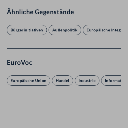
Ähnliche Gegenstände
Bürgerinitiativen
Außenpolitik
Europäische Integrat
EuroVoc
Europäische Union
Handel
Industrie
Informatik
Kontakt